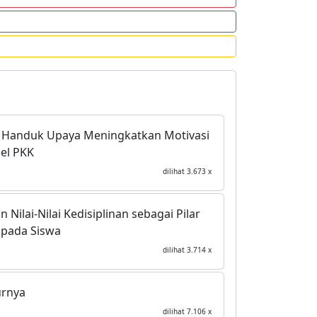
h Handuk Upaya Meningkatkan Motivasi
el PKK
dilihat 3.673 x
ai-Nilai Kedisiplinan sebagai Pilar
 pada Siswa
dilihat 3.714 x
urnya
dilihat 7.106 x