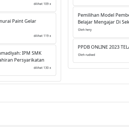
dilihat 109 x
Pemilihan Model Pembe
rai Paint Gelar
Belajar Mengajar Di Se
Oleh hery
dilihat 119 x
PPDB ONLINE 2023 TEL
ammadiyah: IPM SMK
Oleh rudiwd
hiran Persyarikatan
dilihat 130 x