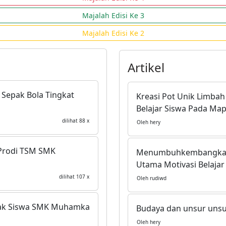
Majalah Edisi Ke 4
Majalah Edisi Ke 3
Majalah Edisi Ke 2
Artikel
Sepak Bola Tingkat
Kreasi Pot Unik Limba
Belajar Siswa Pada Map
dilihat 88 x
Oleh hery
Prodi TSM SMK
Menumbuhkembangkan Nil
Utama Motivasi Belajar
dilihat 107 x
Oleh rudiwd
 Ajak Siswa SMK Muhamka
Budaya dan unsur uns
Oleh hery